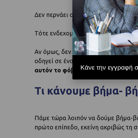
Δεν περνάει ούτε με το παυσίπονο;
Tότε ενδεχομένως να πρέπει να πας 
Αν όμως, δεν είναι η πρώτη φορά πο
οδηγεί σε ένα τρελό φόβο πως κάτι
Κάνε την εγγραφή σ
αυτόν το φόβο.
Τι κάνουμε βήμα- βή
Πάμε τώρα λοιπόν να δούμε βήμα-β
πρώτο επίπεδο, εκείνη ακριβώς τη στ