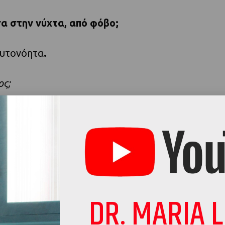
σα στην νύχτα, από φόβο;
αυτονόητα
.
ος;
τι στο σπίτι και ξύπνησες από κάποιο θόρυβο, τ
ναι κάποιος πόνος;
πνησε ο πόνος;
DR. MARIA 
 αυτό, πρέπει να το ψάξεις, πρέπει να το δεις
. 