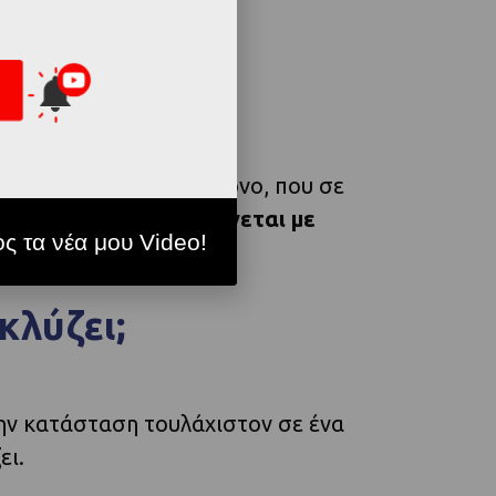
σου.
 φορές με ένα τέτοιο πόνο, που σε
να σκεφτόμαστε, τι γίνεται με
ς τα νέα μου Video!
κλύζει;
ην κατάσταση τουλάχιστον σε ένα
ει.