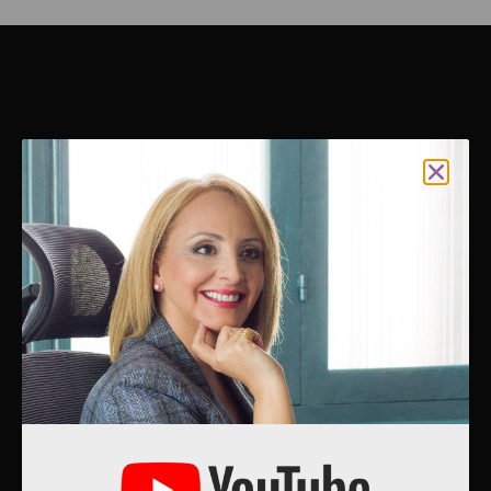
Η
Μαρία Λεβέντη
είναι ψυχίατρος, ψυχοθεραπεύτρια και
συγγραφέας βιβλίων αυτογνωσίας και αυτοβελτίωσης.
Πιστεύει ότι όλοι μας έχουμε το δικαίωμα στη χαρά και
κανένας δεν έχει το δικαίωμα, να μας την στερεί, παρά μόνο
ο ίδιος μας ο εαυτός.
Μενού
Μαρία Λεβέντη