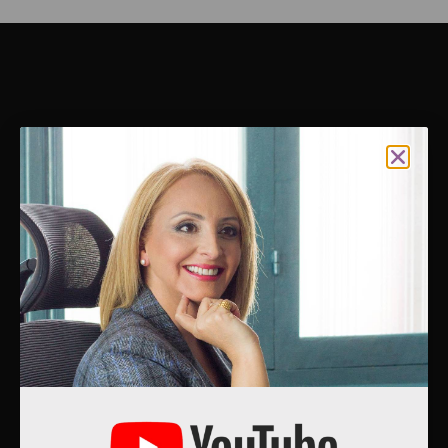
Η
Μαρία Λεβέντη
είναι ψυχίατρος, ψυχοθεραπεύτρια και
συγγραφέας βιβλίων αυτογνωσίας και αυτοβελτίωσης.
Πιστεύει ότι όλοι μας έχουμε το δικαίωμα στη χαρά και
κανένας δεν έχει το δικαίωμα, να μας την στερεί, παρά μόνο
ο ίδιος μας ο εαυτός.
Μενού
Μαρία Λεβέντη