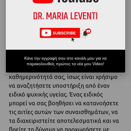
αλλάζει, αλλά η στάση σας απέναντί του
DR. MARIA LEVENTI
μπορεί.
5. Αναζητήστε τη βοήθεια
ειδικού
Κάνε την εγγραφή σου στο κανάλι μου για να
Όταν οι τύψεις και οι ενοχές γίνονται
παρακολουθείς πρώτος τα νέα μου Video!
τόσο έντονες που επηρεάζουν την
καθημερινότητά σας, ίσως είναι χρήσιμο
να αναζητήσετε υποστήριξη από έναν
ειδικό ψυχικής υγείας. Ένας ειδικός
μπορεί να σας βοηθήσει να κατανοήσετε
τις αιτίες αυτών των συναισθημάτων, να
τα διαχειριστείτε αποτελεσματικά και να
βρείτε τη δύναμη να προχωρήσετε με