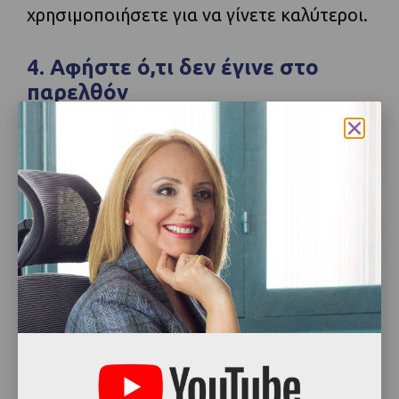
χρησιμοποιήσετε για να γίνετε καλύτεροι.
4. Αφήστε ό,τι δεν έγινε στο
παρελθόν
Το να εστιάζετε σε όσα δεν καταφέρατε
δεν θα αλλάξει το παρελθόν. Αντίθετα,
μπορεί να σας εγκλωβίσει σε ένα φαύλο
κύκλο αρνητικών σκέψεων και
συναισθημάτων. Στρέψτε την προσοχή
σας στις επιτυχίες και τις θετικές στιγμές
της χρονιάς που πέρασε. Η εστίαση στα
θετικά μπορεί να σας γεμίσει
αυτοπεποίθηση και αισιοδοξία για το
μέλλον. Να θυμάστε ότι το παρελθόν δεν