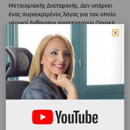
Μεταιχμιακής Διαταραχής. Δεν υπάρχει
ένας συγκεκριμένος λόγος για τον οποίο
μερικοί άνθρωποι αναπτύσσουν Οριακή
Μεταιχμιακή Διαταραχή( BPD). Θεωρείται
ότι μπορεί να προκαλείται από ένα
συνδυασμό παραγόντων όπως για
παράδειγμα γενετικοί, αναπτυξιακοί,
περιβαλλοντικοί κ.α