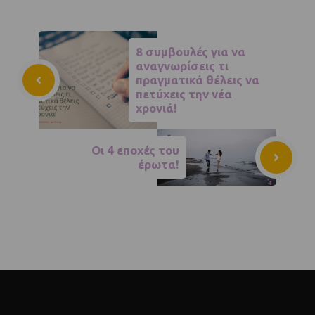
8 συμβουλές για να
αναγνωρίσεις τι
πραγματικά θέλεις να
πετύχεις την νέα
χρονιά!
Οι 4 εποχές του
έρωτα!